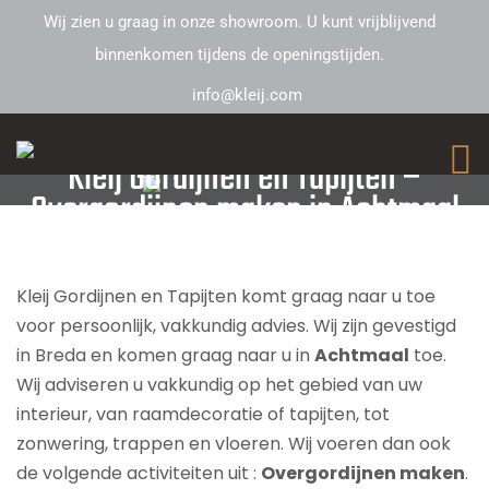
Wij zien u graag in onze showroom. U kunt vrijblijvend
binnenkomen tijdens de openingstijden.
info@kleij.com
Kleij Gordijnen en Tapijten –
Overgordijnen maken in Achtmaal
Kleij Gordijnen en Tapijten komt graag naar u toe
voor persoonlijk, vakkundig advies. Wij zijn gevestigd
in Breda en komen graag naar u in
Achtmaal
toe.
Wij adviseren u vakkundig op het gebied van uw
interieur, van raamdecoratie of tapijten, tot
zonwering, trappen en vloeren. Wij voeren dan ook
de volgende activiteiten uit :
Overgordijnen maken
.