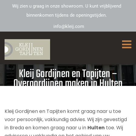
Wij zien u graag in onze showroom. U kunt vrijblijvend
binnenkomen tijdens de openingstijden.
info@kleij.com
Kleij Gordijnen en Tapijten –
Overgordijnen maken in Hulten
Kleij Gordijnen en Tapijten komt graag naar u toe
voor persoonlijk, vakkundig advies. Wij zijn gevestigd
in Breda en komen graag naar u in
Hulten
toe. Wij
adviseren u vakkundig op het gebied van uw