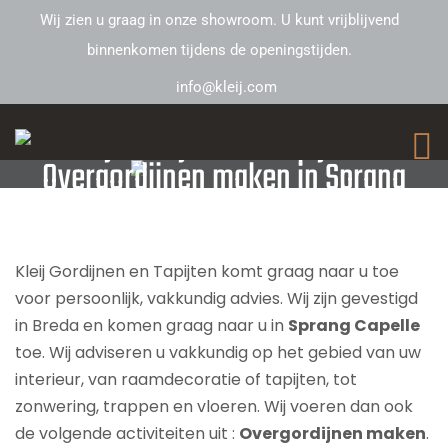
Wij zien u graag in onze showroom. U kunt vrijblijvend
binnenkomen tijdens de openingstijden.
info@kleij.com
Kleij Gordijnen en Tapijten –
Overgordijnen maken in Sprang
Capelle
Kleij Gordijnen en Tapijten komt graag naar u toe
voor persoonlijk, vakkundig advies. Wij zijn gevestigd
in Breda en komen graag naar u in
Sprang Capelle
toe. Wij adviseren u vakkundig op het gebied van uw
interieur, van raamdecoratie of tapijten, tot
zonwering, trappen en vloeren. Wij voeren dan ook
de volgende activiteiten uit :
Overgordijnen maken
.