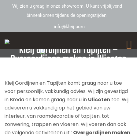
Wij zien u graag in onze showroom. U kunt vrijblijvend
binnenkomen tijdens de openingstijden.
info@kleij.com
Kleij Gordijnen en Tapijten –
Overgordijnen maken in Ulicoten
Kleij Gordijnen en Tapijten komt graag naar u toe
voor persoonlijk, vakkundig advies. Wij zijn gevestigd
in Breda en komen graag naar u in
Ulicoten
toe. Wij
adviseren u vakkundig op het gebied van uw
interieur, van raamdecoratie of tapijten, tot
zonwering, trappen en vloeren. Wij voeren dan ook
de volgende activiteiten uit :
Overgordijnen maken
.