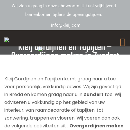
Wij zien u graag in onze showroom. U kunt vrijblijvend
binnenkomen tijdens de openingstijden.
info@kleij.com
Kleij Gordijnen en Tapijten –
Overgordijnen maken in Zundert
Kleij Gordijnen en Tapijten komt graag naar u toe
voor persoonlijk, vakkundig advies. Wij zijn gevestigd
in Breda en komen graag naar u in
Zundert
toe. Wij
adviseren u vakkundig op het gebied van uw
interieur, van raamdecoratie of tapijten, tot
zonwering, trappen en vloeren. Wij voeren dan ook
de volgende activiteiten uit :
Overgordijnen maken
.