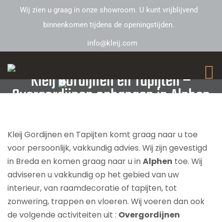
Wij zien u graag in onze showroom. U kunt vrijblijvend
binnenkomen tijdens de openingstijden.
info@kleij.com
Kleij Gordijnen en Tapijten –
Overgordijnen ophangen in Alphen
Kleij Gordijnen en Tapijten komt graag naar u toe
voor persoonlijk, vakkundig advies. Wij zijn gevestigd
in Breda en komen graag naar u in
Alphen
toe. Wij
adviseren u vakkundig op het gebied van uw
interieur, van raamdecoratie of tapijten, tot
zonwering, trappen en vloeren. Wij voeren dan ook
de volgende activiteiten uit :
Overgordijnen