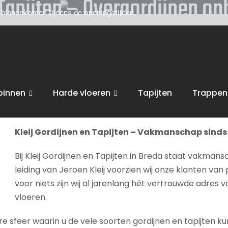
 Tapijten – Overgordijnen o
d binnenkomen tijdens de openingstijden.
toe voor persoonlijk, vakkundig advies. Wij zijn gevestigd
van uw interieur, van raamdecoratie of tapijten, tot zonwe
 ophangen
.
binnen
Harde vloeren
Tapijten
Trappen
bent van harte welkom in onze
winkel in Breda
voor advies, 
Kleij Gordijnen en Tapijten – Vakmanschap sinds 
Bij Kleij Gordijnen en Tapijten in Breda staat vakmans
leiding van Jeroen Kleij voorzien wij onze klanten van 
voor niets zijn wij al jarenlang hét vertrouwde adres 
vloeren.
sfeer waarin u de vele soorten gordijnen en tapijten kunt