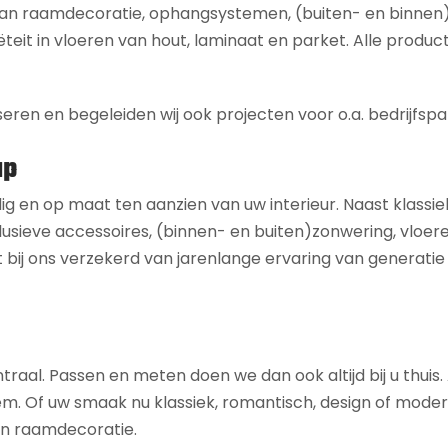
 aan raamdecoratie, ophangsystemen, (buiten- en binnen
ëteit in vloeren van hout, laminaat en parket. Alle product
seren en begeleiden wij ook projecten voor o.a. bedrijfspa
ap
dig en op maat ten aanzien van uw interieur. Naast klassie
usieve accessoires, (binnen- en buiten)zonwering, vloeren,
 bij ons verzekerd van jarenlange ervaring van generatie
ntraal. Passen en meten doen we dan ook altijd bij u thuis
 uw smaak nu klassiek, romantisch, design of modern is,
 en raamdecoratie.