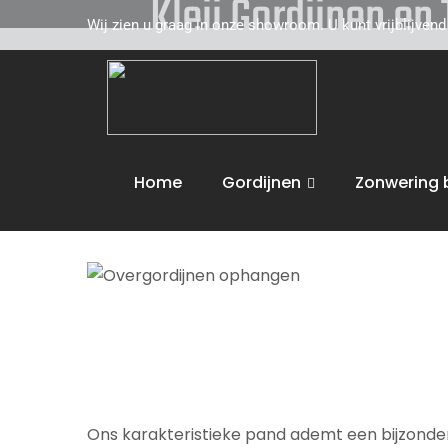
Kleij Gordijnen en
Wij zien u graag in onze showroom. U kunt vrijblijven
Kleij Gordijnen en Tapijten komt graag naar u 
toe. Wij adviseren u vakkundig op het gebied 
de volgende activiteiten uit :
Overgordijnen
Home
Gordijnen
Zonwering 
Wij bieden maatwerk en leveren aan huis. U 
Ons karakteristieke pand ademt een bijzondere 