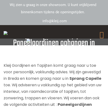
Wij zien u graag in onze showroom. U kunt vrijblijvend
binnenkomen tijdens de openingstijden.
info@kleij.com
Kleij Gordijnen en Tapijten –
Paneelgordijnen ophangen in
Sprang Capelle
Kleij Gordijnen en Tapijten komt graag naar u toe
voor persoonlijk, vakkundig advies. Wij zijn gevestigd
in Breda en komen graag naar u in
Sprang Capelle
toe. Wij adviseren u vakkundig op het gebied van uw
interieur, van raamdecoratie of tapijten, tot
zonwering, trappen en vloeren. Wij voeren dan ook
de volgende activiteiten uit :
Paneelgordijnen