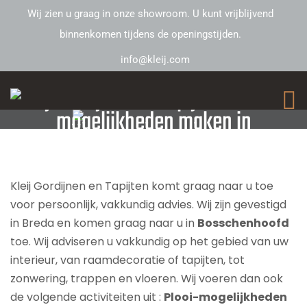
Wij zien u graag in onze showroom. U kunt vrijblijvend
binnenkomen tijdens de openingstijden.
info@kleij.com
Kleij Gordijnen en Tapijten – Plooi-
mogelijkheden maken in
Bosschenhoofd
Kleij Gordijnen en Tapijten komt graag naar u toe
voor persoonlijk, vakkundig advies. Wij zijn gevestigd
in Breda en komen graag naar u in
Bosschenhoofd
toe. Wij adviseren u vakkundig op het gebied van uw
interieur, van raamdecoratie of tapijten, tot
zonwering, trappen en vloeren. Wij voeren dan ook
de volgende activiteiten uit :
Plooi-mogelijkheden