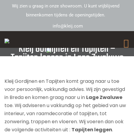
Wij zien u graag in onze showroom. U kunt vrijblijvend
binnenkomen tijdens de openingstijden.
info@kleij.com
Kleij Gordijnen en Tapijten –
Tapijten leggen in Lage Zwaluwe
Kleij Gordijnen en Tapijten komt graag naar u toe
voor persoonlijk, vakkundig advies. Wij zijn gevestigd
in Breda en komen graag naar u in
Lage Zwaluwe
toe. Wij adviseren u vakkundig op het gebied van uw
interieur, van raamdecoratie of tapijten, tot
zonwering, trappen en vloeren. Wij voeren dan ook
de volgende activiteiten uit :
Tapijten leggen
.