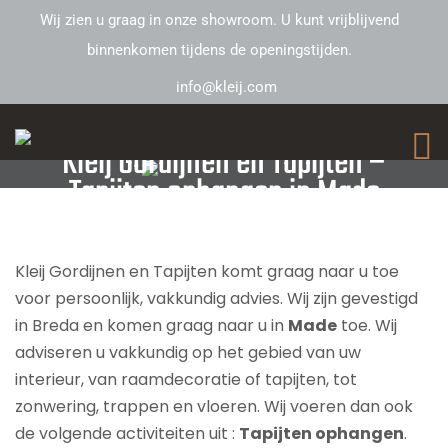
Wij zien u graag in onze showroom. U kunt vrijblijvend
binnenkomen tijdens de openingstijden.
info@kleij.com
Kleij Gordijnen en Tapijten –
Tapijten ophangen in Made
Kleij Gordijnen en Tapijten komt graag naar u toe
voor persoonlijk, vakkundig advies. Wij zijn gevestigd
in Breda en komen graag naar u in
Made
toe. Wij
adviseren u vakkundig op het gebied van uw
interieur, van raamdecoratie of tapijten, tot
zonwering, trappen en vloeren. Wij voeren dan ook
de volgende activiteiten uit :
Tapijten ophangen
.