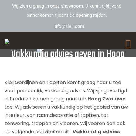
Wij zien u graag in onze showroom. U kunt vrijblijvend
binnenkomen tijdens de openingstijden.
info@kleij.com
Kleij Gordijnen en Tapijten –
Vakkundig advies geven in Hoog
Zwaluwe
Kleij Gordijnen en Tapijten komt graag naar u toe
voor persoonlijk, vakkundig advies. Wij zijn gevestigd
in Breda en komen graag naar u in
Hoog Zwaluwe
toe. Wij adviseren u vakkundig op het gebied van uw
interieur, van raamdecoratie of tapijten, tot
zonwering, trappen en vloeren. Wij voeren dan ook
de volgende activiteiten uit :
Vakkundig advies