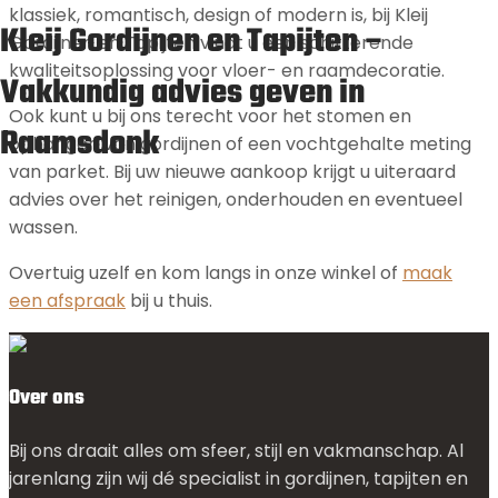
klassiek, romantisch, design of modern is, bij Kleij
Kleij Gordijnen en Tapijten –
Gordijnen en Tapijten vindt u een schitterende
kwaliteitsoplossing voor vloer- en raamdecoratie.
Vakkundig advies geven in
Ook kunt u bij ons terecht voor het stomen en
Raamsdonk
ophangen van gordijnen of een vochtgehalte meting
van parket. Bij uw nieuwe aankoop krijgt u uiteraard
advies over het reinigen, onderhouden en eventueel
wassen.
Overtuig uzelf en kom langs in onze winkel of
maak
een afspraak
bij u thuis.
Over ons
Bij ons draait alles om sfeer, stijl en vakmanschap. Al
jarenlang zijn wij dé specialist in gordijnen, tapijten en