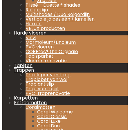
Shutters
Plissé – Duette ® shades
Rolgordijn
Multishades / Duo Rolgordijn
Verticale jaloezieën / lamellen
Horren
VELUX producten
Harde vloeren
Vinyl
Marmoleum/Linoleum
PVC vloeren
COREtec® the Orginale
Tapisparket
Vloeren renovatie
Tapijten
Trappen
Traploper van tapijt
Traploper van wol
Trap antislip
Trap van tapijt
PVC-traprenovatie
Karpetten
Entreematten
Coralmatten
Corel Welcome
Coral Classic
Coral Luxe
Coral Duo