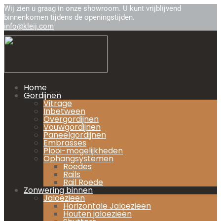
Wij zien u graag in onze showroom. U kunt vrijblijvend
binnenkomen tijdens de openingstijden.
info@kleij.com
Home
Gordijnen
Vitrage
Inbetween
Overgordijnen
Vouwgordijnen
Paneelgordijnen
Embrasses
Plooi-mogelijkheden
Ophangsystemen
Roedes
Rails
Rail Roede
Zonwering binnen
Jaloezieën
Horizontale Jaloezieën
Houten jaloezieën