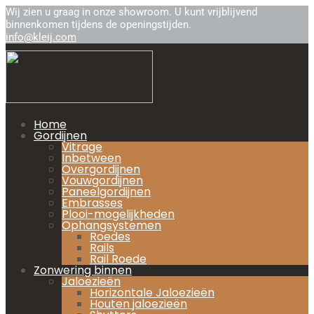
Wij zien u graag in onze showroom. U kunt vrijblijvend
binnenkomen tijdens de openingstijden.
info@kleij.com
Home
Gordijnen
Vitrage
Inbetween
Overgordijnen
Vouwgordijnen
Paneelgordijnen
Embrasses
Plooi-mogelijkheden
Ophangsystemen
Roedes
Rails
Rail Roede
Zonwering binnen
Jaloezieën
Horizontale Jaloezieën
Houten jaloezieën