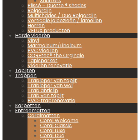
Shutters
Plissé – Duette ® shades
Rolgordijn
Multishades / Duo Rolgordijn
Verticale jaloezieën / lamellen
Horren
VELUX producten
Harde vloeren
Vinyl
Marmoleum/Linoleum
PVC vloeren
COREtec® the Orginale
Tapisparket
Vloeren renovatie
Tapijten
Trappen
Traploper van tapijt
Traploper van wol
Trap antislip
Trap van tapijt
PVC-traprenovatie
Karpetten
Entreematten
Coralmatten
Corel Welcome
Coral Classic
Coral Luxe
Coral Duo