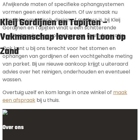
Afwijkende maten of specifieke ophangsystemen
vormen geen enkel probleem. Of uw smaak nu
Kleij Gordijnen en Tapijten –
klassiek, romantisch, design of modern is, bij Kleij
Gordijnen en Tapijten vindt u een schitterende
Vakmanschap leveren in Loon op
kwaliteitsoplossing voor vloer- en raamdecoratie.
Zand
Ook kunt u bij ons terecht voor het stomen en
ophangen van gordijnen of een vochtgehalte meting
van parket. Bij uw nieuwe aankoop krijgt u uiteraard
advies over het reinigen, onderhouden en eventueel
wassen.
Overtuig uzelf en kom langs in onze winkel of
maak
een afspraak
bij u thuis.
Over ons