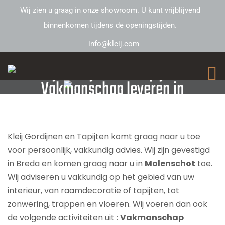
Wij zien u graag in onze showroom. U kunt vrijblijvend
binnenkomen tijdens de openingstijden.
info@kleij.com
Kleij Gordijnen en Tapijten –
Vakmanschap leveren in
Molenschot
Kleij Gordijnen en Tapijten komt graag naar u toe
voor persoonlijk, vakkundig advies. Wij zijn gevestigd
in Breda en komen graag naar u in
Molenschot
toe.
Wij adviseren u vakkundig op het gebied van uw
interieur, van raamdecoratie of tapijten, tot
zonwering, trappen en vloeren. Wij voeren dan ook
de volgende activiteiten uit :
Vakmanschap