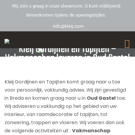
Wij zien u graag in onze showroom. U kunt vrijblijvend
binnenkomen tijdens de openingstijden.
info@kleij.com
Kleij Gordijnen en Tapijten –
Vakmanschap leveren in Oud Gastel
Kleij Gordijnen en Tapijten komt graag naar u toe
voor persoonlijk, vakkundig advies. Wij zijn gevestigd
in Breda en komen graag naar u in
Oud Gastel
toe.
Wij adviseren u vakkundig op het gebied van uw
interieur, van raamdecoratie of tapijten, tot
zonwering, trappen en vloeren. Wij voeren dan ook
de volgende activiteiten uit :
Vakmanschap