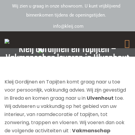
Wij zien u graag in onze showroom. U kunt vrijblijvend
binnenkomen tijdens de openingstijden.
info@kleij.com
Kleij Gordijnen en Tapijten –
Vakmanschap leveren in Ulvenhout
Kleij Gordijnen en Tapijten komt graag naar u toe
voor persoonlijk, vakkundig advies. Wij zijn gevestigd
in Breda en komen graag naar u in
Ulvenhout
toe.
Wij adviseren u vakkundig op het gebied van uw
interieur, van raamdecoratie of tapijten, tot
zonwering, trappen en vloeren. Wij voeren dan ook
de volgende activiteiten uit :
Vakmanschap