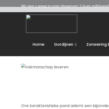
Wij zien u graag in onze showroom. U kunt vrijblijven
Kleij Gordijnen en Tapijten komt graag naar u 
Zevenbergschen Boek
toe. Wij adviseren u v
vloeren. Wij voeren dan ook de volgende activit
Home
Gordijnen
Zonwering 
Wij bieden maatwerk en leveren aan huis. U 
Ons karakteristieke pand ademt een bijzondere 