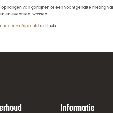
n ophangen van gordijnen of een vochtgehalte meting van 
den en eventueel wassen.
maak een afspraak
bij u thuis.
erhoud
Informatie