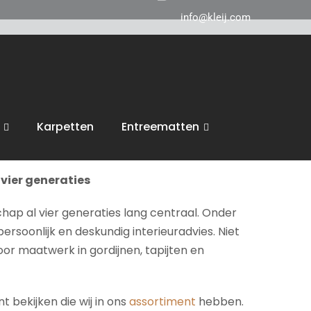
info@kleij.com
 in Breda en komen graag naar u in
ie of tapijten, tot zonwering, trappen en
Karpetten
Entreematten
inspiratie en een vrijblijvende offerte.
vier generaties
chap al vier generaties lang centraal. Onder
persoonlijk en deskundig interieuradvies. Niet
voor maatwerk in gordijnen, tapijten en
 bekijken die wij in ons
assortiment
hebben.