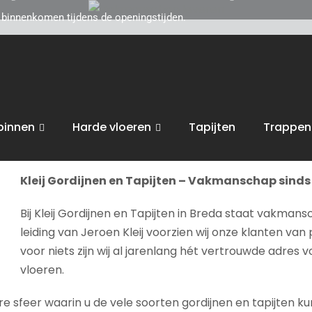
d binnenkomen tijdens de openingstijden.
Boek
toe voor persoonlijk, vakkundig advies. Wij zijn gevestigd
akkundig op het gebied van uw interieur, van raamdecorat
eiten uit :
Vakmanschap leveren
.
binnen
Harde vloeren
Tapijten
Trappen
bent van harte welkom in onze
winkel in Breda
voor advies, 
Kleij Gordijnen en Tapijten – Vakmanschap sinds 
Bij Kleij Gordijnen en Tapijten in Breda staat vakmans
leiding van Jeroen Kleij voorzien wij onze klanten van 
voor niets zijn wij al jarenlang hét vertrouwde adres 
vloeren.
sfeer waarin u de vele soorten gordijnen en tapijten kunt