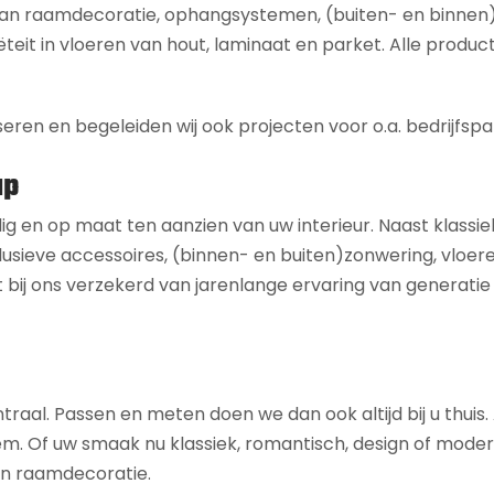
 aan raamdecoratie, ophangsystemen, (buiten- en binnen
ëteit in vloeren van hout, laminaat en parket. Alle product
seren en begeleiden wij ook projecten voor o.a. bedrijfspa
ap
dig en op maat ten aanzien van uw interieur. Naast klassie
usieve accessoires, (binnen- en buiten)zonwering, vloeren,
 bij ons verzekerd van jarenlange ervaring van generatie
ntraal. Passen en meten doen we dan ook altijd bij u thuis
 uw smaak nu klassiek, romantisch, design of modern is,
 en raamdecoratie.