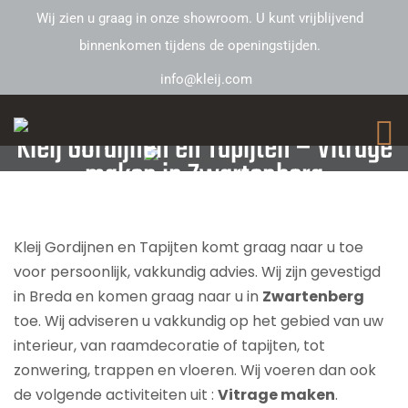
Wij zien u graag in onze showroom. U kunt vrijblijvend
binnenkomen tijdens de openingstijden.
info@kleij.com
Kleij Gordijnen en Tapijten – Vitrage
maken in Zwartenberg
Kleij Gordijnen en Tapijten komt graag naar u toe
voor persoonlijk, vakkundig advies. Wij zijn gevestigd
in Breda en komen graag naar u in
Zwartenberg
toe. Wij adviseren u vakkundig op het gebied van uw
interieur, van raamdecoratie of tapijten, tot
zonwering, trappen en vloeren. Wij voeren dan ook
de volgende activiteiten uit :
Vitrage maken
.