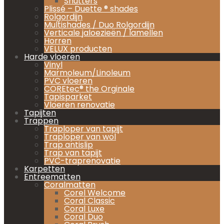
Shutters
Plissé – Duette ® shades
Rolgordijn
Multishades / Duo Rolgordijn
Verticale jaloezieën / lamellen
Horren
VELUX producten
Harde vloeren
Vinyl
Marmoleum/Linoleum
PVC vloeren
COREtec® the Orginale
Tapisparket
Vloeren renovatie
Tapijten
Trappen
Traploper van tapijt
Traploper van wol
Trap antislip
Trap van tapijt
PVC-traprenovatie
Karpetten
Entreematten
Coralmatten
Corel Welcome
Coral Classic
Coral Luxe
Coral Duo