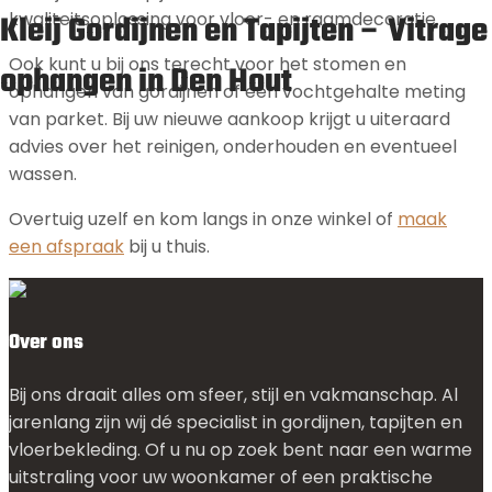
Kleij Gordijnen en Tapijten – Vitrage
kwaliteitsoplossing voor vloer- en raamdecoratie.
Ook kunt u bij ons terecht voor het stomen en
ophangen in Den Hout
ophangen van gordijnen of een vochtgehalte meting
van parket. Bij uw nieuwe aankoop krijgt u uiteraard
advies over het reinigen, onderhouden en eventueel
wassen.
Overtuig uzelf en kom langs in onze winkel of
maak
een afspraak
bij u thuis.
Over ons
Bij ons draait alles om sfeer, stijl en vakmanschap. Al
jarenlang zijn wij dé specialist in gordijnen, tapijten en
vloerbekleding. Of u nu op zoek bent naar een warme
uitstraling voor uw woonkamer of een praktische