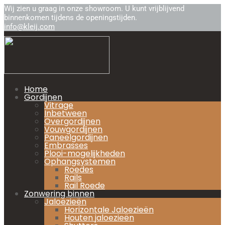
Wij zien u graag in onze showroom. U kunt vrijblijvend
binnenkomen tijdens de openingstijden.
info@kleij.com
Home
Gordijnen
Vitrage
Inbetween
Overgordijnen
Vouwgordijnen
Paneelgordijnen
Embrasses
Plooi-mogelijkheden
Ophangsystemen
Roedes
Rails
Rail Roede
Zonwering binnen
Jaloezieën
Horizontale Jaloezieën
Houten jaloezieën