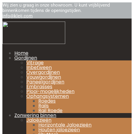
Wij zien u graag in onze showroom. U kunt vrijblijvend
binnenkomen tijdens de openingstijden.
info@kleij.com
Home
Gordijnen
Vitrage
Inbetween
Overgordijnen
Vouwgordijnen
Paneelgordijnen
Embrasses
Plooi-mogelijkheden
Ophangsystemen
Roedes
Rails
Rail Roede
Zonwering binnen
Jaloezieën
Horizontale Jaloezieën
Houten jaloezieën