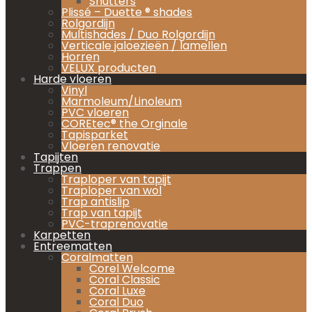
Shutters
Plissé – Duette ® shades
Rolgordijn
Multishades / Duo Rolgordijn
Verticale jaloezieën / lamellen
Horren
VELUX producten
Harde vloeren
Vinyl
Marmoleum/Linoleum
PVC vloeren
COREtec® the Orginale
Tapisparket
Vloeren renovatie
Tapijten
Trappen
Traploper van tapijt
Traploper van wol
Trap antislip
Trap van tapijt
PVC-traprenovatie
Karpetten
Entreematten
Coralmatten
Corel Welcome
Coral Classic
Coral Luxe
Coral Duo