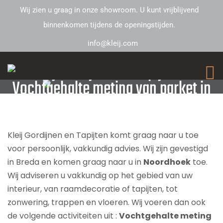
Wij zien u graag in onze showroom. U kunt vrijblijvend
binnenkomen tijdens de openingstijden.
info@kleij.com
Kleij Gordijnen en Tapijten –
Vochtgehalte meting van parket in
Noordhoek
Kleij Gordijnen en Tapijten komt graag naar u toe
voor persoonlijk, vakkundig advies. Wij zijn gevestigd
in Breda en komen graag naar u in
Noordhoek
toe.
Wij adviseren u vakkundig op het gebied van uw
interieur, van raamdecoratie of tapijten, tot
zonwering, trappen en vloeren. Wij voeren dan ook
de volgende activiteiten uit :
Vochtgehalte meting