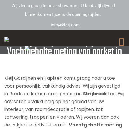
Wij zien u graag in onze showroom. U kunt vrijblijvend
binnenkomen tijdens de openingstijden.
info@kleij.com
Kleij Gordijnen en Tapijten –
Vochtgehalte meting van parket in
Strijbreek
Kleij Gordijnen en Tapijten komt graag naar u toe
voor persoonlijk, vakkundig advies. Wij zijn gevestigd
in Breda en komen graag naar u in
Strijbreek
toe. Wij
adviseren u vakkundig op het gebied van uw
interieur, van raamdecoratie of tapijten, tot
zonwering, trappen en vloeren. Wij voeren dan ook
de volgende activiteiten uit :
Vochtgehalte meting