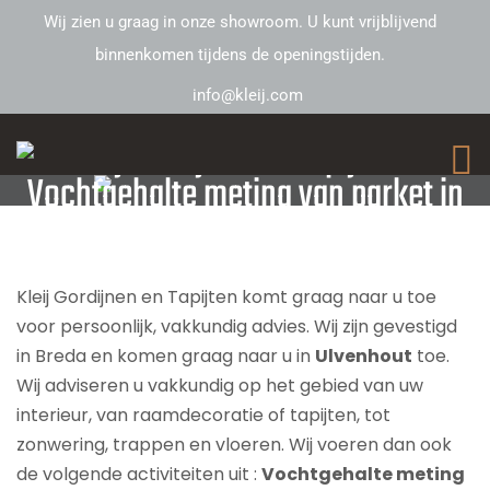
Wij zien u graag in onze showroom. U kunt vrijblijvend
binnenkomen tijdens de openingstijden.
info@kleij.com
Kleij Gordijnen en Tapijten –
Vochtgehalte meting van parket in
Ulvenhout
Kleij Gordijnen en Tapijten komt graag naar u toe
voor persoonlijk, vakkundig advies. Wij zijn gevestigd
in Breda en komen graag naar u in
Ulvenhout
toe.
Wij adviseren u vakkundig op het gebied van uw
interieur, van raamdecoratie of tapijten, tot
zonwering, trappen en vloeren. Wij voeren dan ook
de volgende activiteiten uit :
Vochtgehalte meting