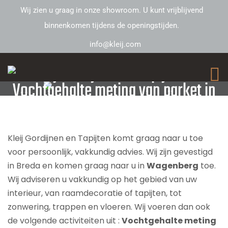
Wij zien u graag in onze showroom. U kunt vrijblijvend
binnenkomen tijdens de openingstijden.
info@kleij.com
Kleij Gordijnen en Tapijten –
Vochtgehalte meting van parket in
Wagenberg
Kleij Gordijnen en Tapijten komt graag naar u toe
voor persoonlijk, vakkundig advies. Wij zijn gevestigd
in Breda en komen graag naar u in
Wagenberg
toe.
Wij adviseren u vakkundig op het gebied van uw
interieur, van raamdecoratie of tapijten, tot
zonwering, trappen en vloeren. Wij voeren dan ook
de volgende activiteiten uit :
Vochtgehalte meting