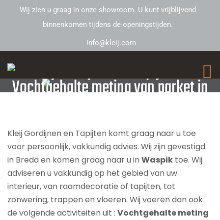
Wij zien u graag in onze showroom. U kunt vrijblijvend
binnenkomen tijdens de openingstijden.
info@kleij.com
Kleij Gordijnen en Tapijten –
Vochtgehalte meting van parket in
Waspik
Kleij Gordijnen en Tapijten komt graag naar u toe
voor persoonlijk, vakkundig advies. Wij zijn gevestigd
in Breda en komen graag naar u in
Waspik
toe. Wij
adviseren u vakkundig op het gebied van uw
interieur, van raamdecoratie of tapijten, tot
zonwering, trappen en vloeren. Wij voeren dan ook
de volgende activiteiten uit :
Vochtgehalte meting