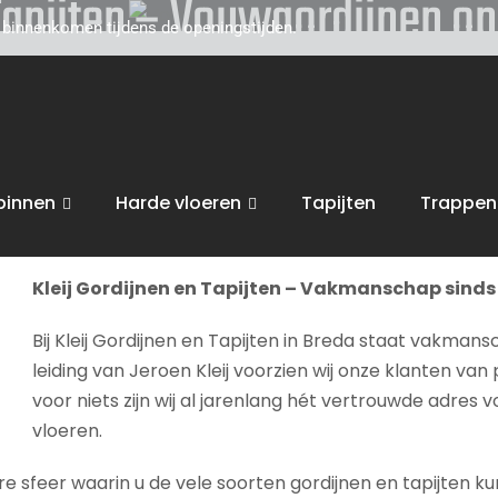
 Tapijten – Vouwgordijnen o
d binnenkomen tijdens de openingstijden.
toe voor persoonlijk, vakkundig advies. Wij zijn gevestigd
van uw interieur, van raamdecoratie of tapijten, tot zonwe
 ophangen
.
binnen
Harde vloeren
Tapijten
Trappen
bent van harte welkom in onze
winkel in Breda
voor advies, 
Kleij Gordijnen en Tapijten – Vakmanschap sinds 
Bij Kleij Gordijnen en Tapijten in Breda staat vakmans
leiding van Jeroen Kleij voorzien wij onze klanten van 
voor niets zijn wij al jarenlang hét vertrouwde adres 
vloeren.
sfeer waarin u de vele soorten gordijnen en tapijten kunt