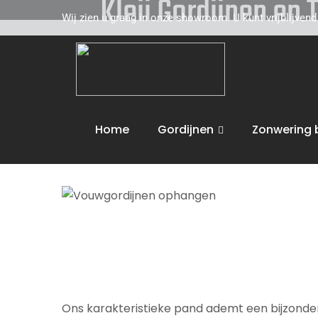
Kleij Gordijnen en
Wij zien u graag in onze showroom. U kunt vrijblijven
Kleij Gordijnen en Tapijten komt graag naar u 
toe. Wij adviseren u vakkundig op het gebied 
de volgende activiteiten uit :
Vouwgordijnen
Home
Gordijnen
Zonwering 
Wij bieden maatwerk en leveren aan huis. U 
Ons karakteristieke pand ademt een bijzondere 