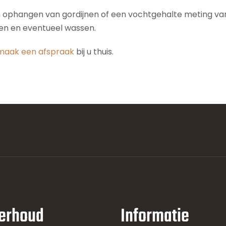
n ophangen van gordijnen of een vochtgehalte meting van 
den en eventueel wassen.
maak een afspraak
bij u thuis.
erhoud
Informatie