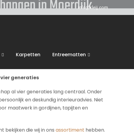
phangen in Moerdijk
info@kleij.com
 in Breda en komen graag naar u in
Moerdijk
ring, trappen en vloeren. Wij voeren dan ook
Karpetten
Entreematten
inspiratie en een vrijblijvende offerte.
vier generaties
chap al vier generaties lang centraal. Onder
persoonlijk en deskundig interieuradvies. Niet
voor maatwerk in gordijnen, tapijten en
 bekijken die wij in ons
assortiment
hebben.