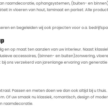
 aan raamdecoratie, ophangsystemen, (buiten- en binnen
ëteit in vloeren van hout, laminaat en parket. Alle product
seren en begeleiden wij ook projecten voor o.a. bedrijfspa
ap
dig en op maat ten aanzien van uw interieur. Naast klassie
usieve accessoires, (binnen- en buiten)zonwering, vloeren,
 bij ons verzekerd van jarenlange ervaring van generatie
ntraal. Passen en meten doen we dan ook altijd bij u thuis
 uw smaak nu klassiek, romantisch, design of modern is,
 en raamdecoratie.