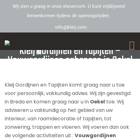
Wij zien u graag in onze showroom. U kunt vrijblijvend
binnenkomen tijdens de openingstijden.
info@kleij.com
Kleij Gordijnen en Tapijten –
Vouwgordijnen ophangen in Oekel
Kleij Gordijnen en Tapijten komt graag naar u toe
voor persoonlijk, vakkundig advies. Wij zijn gevestigd
in Breda en komen graag naar u in
Oekel
toe. Wij
adviseren u vakkundig op het gebied van uw
interieur, van raamdecoratie of tapijten, tot
zonwering, trappen en vloeren. Wij voeren dan ook
de volgende activiteiten uit :
Vouwgordijnen