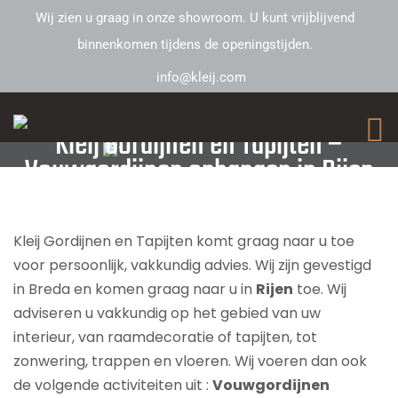
Wij zien u graag in onze showroom. U kunt vrijblijvend
binnenkomen tijdens de openingstijden.
info@kleij.com
Kleij Gordijnen en Tapijten –
Vouwgordijnen ophangen in Rijen
Kleij Gordijnen en Tapijten komt graag naar u toe
voor persoonlijk, vakkundig advies. Wij zijn gevestigd
in Breda en komen graag naar u in
Rijen
toe. Wij
adviseren u vakkundig op het gebied van uw
interieur, van raamdecoratie of tapijten, tot
zonwering, trappen en vloeren. Wij voeren dan ook
de volgende activiteiten uit :
Vouwgordijnen