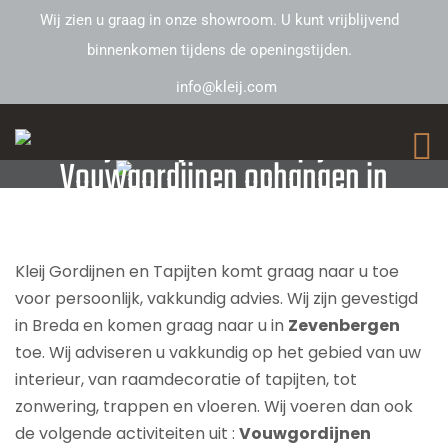
Wij zien u graag in onze showroom. U kunt vrijblijvend
binnenkomen tijdens de openingstijden.
info@kleij.com
Kleij Gordijnen en Tapijten –
Vouwgordijnen ophangen in
Zevenbergen
Kleij Gordijnen en Tapijten komt graag naar u toe
voor persoonlijk, vakkundig advies. Wij zijn gevestigd
in Breda en komen graag naar u in
Zevenbergen
toe. Wij adviseren u vakkundig op het gebied van uw
interieur, van raamdecoratie of tapijten, tot
zonwering, trappen en vloeren. Wij voeren dan ook
de volgende activiteiten uit :
Vouwgordijnen